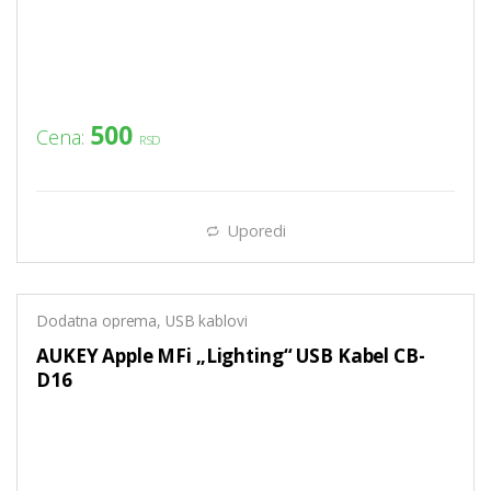
500
Cena:
RSD
Uporedi
Dodatna oprema
,
USB kablovi
AUKEY Apple MFi „Lighting“ USB Kabel CB-
D16