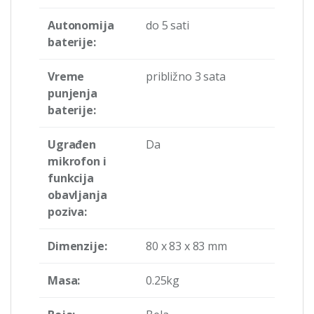
Autonomija
do 5 sati
baterije:
Vreme
približno 3 sata
punjenja
baterije:
Ugrađen
Da
mikrofon i
funkcija
obavljanja
poziva:
Dimenzije:
80 x 83 x 83 mm
Masa:
0.25kg