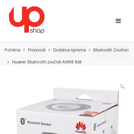
Preskoči
Preskoči
na
na
navigaciju
sadržaj
Početna
Proizvodi
Dodatna oprema
Bluetooth Zvučnici
Huawei Bluetooth zvučnik AM08 Beli
🔍