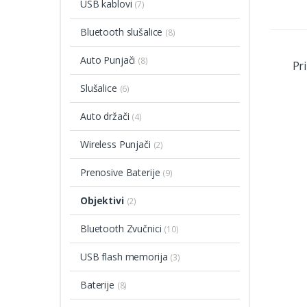
USB kablovi
(7)
Bluetooth slušalice
(8)
Auto Punjači
(8)
Pr
Slušalice
(6)
Auto držači
(4)
Wireless Punjači
(2)
Prenosive Baterije
(9)
Objektivi
(2)
Bluetooth Zvučnici
(10)
USB flash memorija
(3)
Baterije
(8)