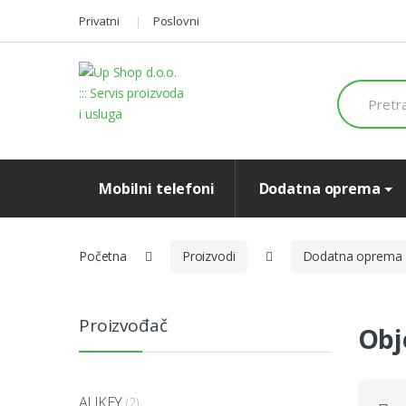
Preskoči
Preskoči
Privatni
Poslovni
na
na
navigaciju
sadržaj
Search
for:
Mobilni telefoni
Dodatna oprema
Početna
Proizvodi
Dodatna oprema
Proizvođač
Obj
AUKEY
(2)