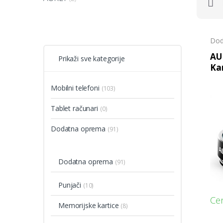
Dod
AUK
Prikaži sve kategorije
Ka
Mobilni telefoni
(103)
Tablet računari
(0)
Dodatna oprema
(91)
Dodatna oprema
(91)
Punjači
(10)
Cen
Memorijske kartice
(8)