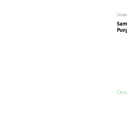
Doda
Sam
Punj
EP 
Cena