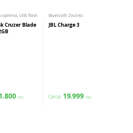
a oprema
,
USB flash
Bluetooth Zvučnici
ja
k Cruzer Blade
JBL Charge 3
2GB
1.800
19.999
Cena:
RSD
RSD