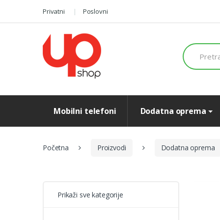
Preskoči
Preskoči
Privatni
Poslovni
na
na
navigaciju
sadržaj
Search
for:
Mobilni telefoni
Dodatna oprema
Početna
Proizvodi
Dodatna oprema
Prikaži sve kategorije