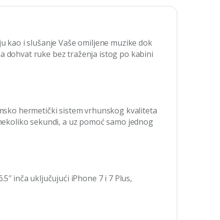
iju kao i slušanje Vaše omiljene muzike dok
a dohvat ruke bez traženja istog po kabini
uumsko hermetički sistem vrhunskog kvaliteta
nekoliko sekundi, a uz pomoć samo jednog
5″ inča uključujući iPhone 7 i 7 Plus,