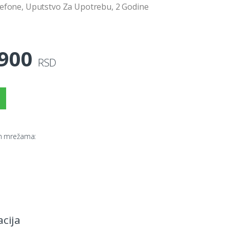
efone, Uputstvo Za Upotrebu, 2 Godine
.900
RSD
im mrežama:
acija