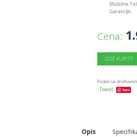
Mobilne Tel
Garancije.
1
Cena:
GDE KUPITI?
Podeli na društven
Tweet
Save
Opis
Specifik