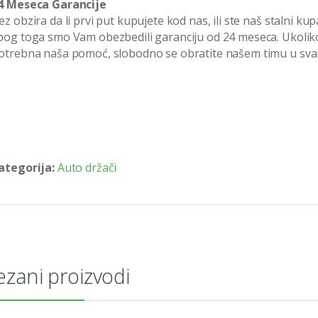
4 Meseca Garancije
ez obzira da li prvi put kupujete kod nas, ili ste naš stalni ku
bog toga smo Vam obezbedili garanciju od 24 meseca. Ukoliko i
otrebna naša pomoć, slobodno se obratite našem timu u sv
ategorija:
Auto držači
zani proizvodi