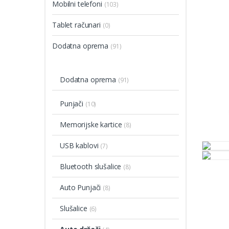
Mobilni telefoni
(103)
Tablet računari
(0)
Dodatna oprema
(91)
Dodatna oprema
(91)
Punjači
(10)
Memorijske kartice
(8)
USB kablovi
(7)
Bluetooth slušalice
(8)
Auto Punjači
(8)
Slušalice
(6)