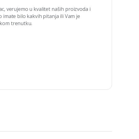
pac, verujemo u kvalitet naših proizvoda i
mate bilo kakvih pitanja ili Vam je
akom trenutku.