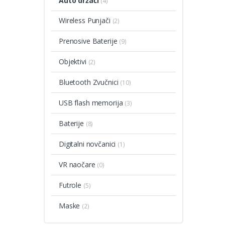
Auto držači
(4)
Wireless Punjači
(2)
Prenosive Baterije
(9)
Objektivi
(2)
Bluetooth Zvučnici
(10)
USB flash memorija
(3)
Baterije
(8)
Digitalni novčanici
(1)
VR naočare
(0)
Futrole
(5)
Maske
(2)