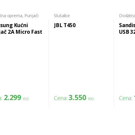
tna oprema
,
Punjači
Slušalice
Dodatn
memori
sung Kućni
JBL T450
Sandis
ač 2A Micro Fast
USB 3
TA20
2.299
3.550
:
Cena:
Cena:
RSD
RSD