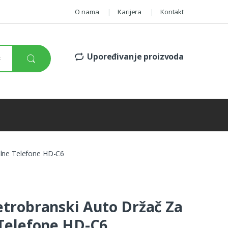
O nama
Karijera
Kontakt
Upoređivanje proizvoda
ilne Telefone HD-C6
trobranski Auto Držač Za
Telefone HD-C6