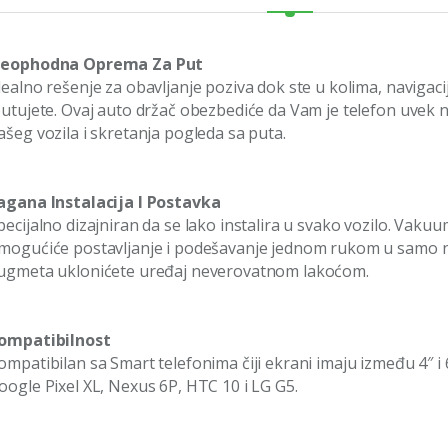
eophodna Oprema Za Put
dealno rešenje za obavljanje poziva dok ste u kolima, navigac
utujete. Ovaj auto držač obezbediće da Vam je telefon uvek n
ašeg vozila i skretanja pogleda sa puta.
agana Instalacija I Postavka
pecijalno dizajniran da se lako instalira u svako vozilo. Vak
mogućiće postavljanje i podešavanje jednom rukom u samo 
ugmeta uklonićete uređaj neverovatnom lakoćom.
ompatibilnost
ompatibilan sa Smart telefonima čiji ekrani imaju između 4″ i 6.
oogle Pixel XL, Nexus 6P, HTC 10 i LG G5.