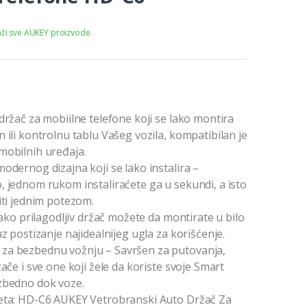
aži sve AUKEY proizvode
držač za mobiilne telefone koji se lako montira
 ili kontrolnu tablu Vašeg vozila, kompatibilan je
mobilnih uređaja.
odernog dizajna koji se lako instalira –
, jednom rukom instaliraćete ga u sekundi, a isto
iti jednim potezom.
 lako prilagodljiv držač možete da montirate u bilo
uz postizanje najidealnijeg ugla za korišćenje.
a bezbednu vožnju – Savršen za putovanja,
zače i sve one koji žele da koriste svoje Smart
zbedno dok voze.
eta: HD-C6 AUKEY Vetrobranski Auto Držač Za