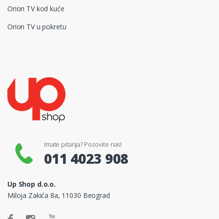
Orion TV kod kuće
Orion TV u pokretu
Imate pitanja? Pozovite nas!
011 4023 908
Up Shop d.o.o.
Miloja Zakića 8a, 11030 Beograd