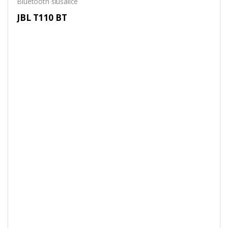
Bluetooth slušalice
JBL T110 BT