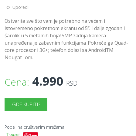
Uporedi
Ostvarite sve što vam je potrebno na većem i
istovremeno pokretnom ekranu od 5″. I dalje zgodan i
šarolik u 5 metalnih boja! 5MP zadnja kamera
unapređena je zabavnim funkcijama. Pokreće ga Quad-
core procesor i 3G+; telefon dolazi sa AndroidTM
Nougat -om.
4.990
Cena:
RSD
GDE KUPITI?
Podeli na društvenim mrežama:
Tweet
Save