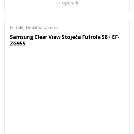
Uporedi
Futrole
,
Dodatna oprema
Samsung Clear View Stojeća Futrola S8+ EF-
ZG955