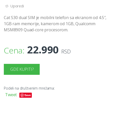
Uporedi
Cat S30 dual SIM je mobilni telefon sa ekranom od 4.5″,
1GB ram memorije, kamerom od 1GB, Qualcomm
MSM8909 Quad-core procesorom.
22.990
Cena:
RSD
GDE KUPITI?
Podeli na društvenim mrežama:
Tweet
Save