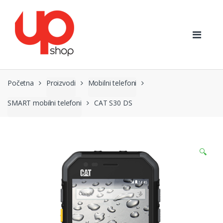
Preskoči
Preskoči
na
na
navigaciju
sadržaj
Početna
Proizvodi
Mobilni telefoni
SMART mobilni telefoni
CAT S30 DS
🔍