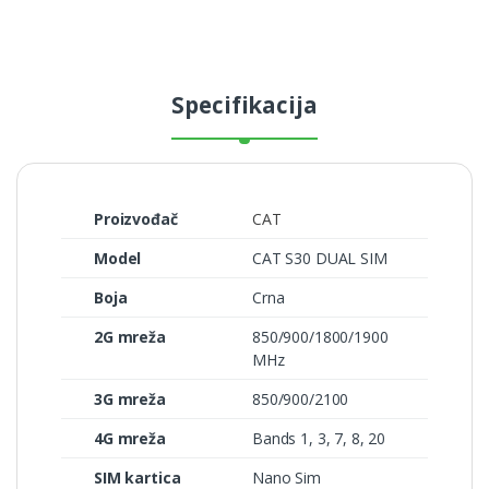
Specifikacija
Proizvođač
CAT
Model
CAT S30 DUAL SIM
Boja
Crna
2G mreža
850/900/1800/1900
MHz
3G mreža
850/900/2100
4G mreža
Bands 1, 3, 7, 8, 20
SIM kartica
Nano Sim