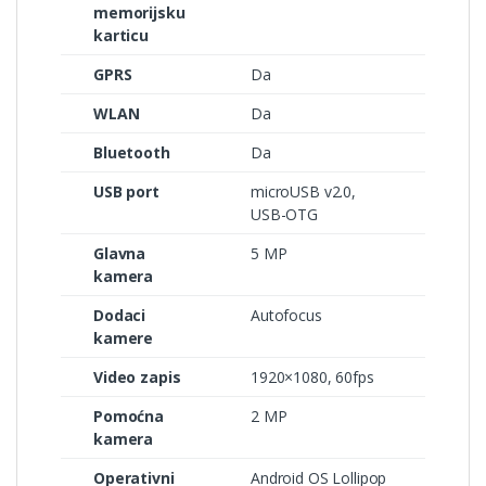
memorijsku
karticu
GPRS
Da
WLAN
Da
Bluetooth
Da
USB port
microUSB v2.0,
USB-OTG
Glavna
5 MP
kamera
Dodaci
Autofocus
kamere
Video zapis
1920×1080, 60fps
Pomoćna
2 MP
kamera
Operativni
Android OS Lollipop