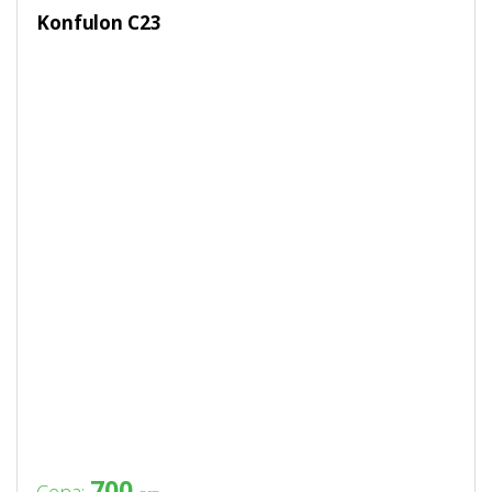
Konfulon C23
700
Cena: