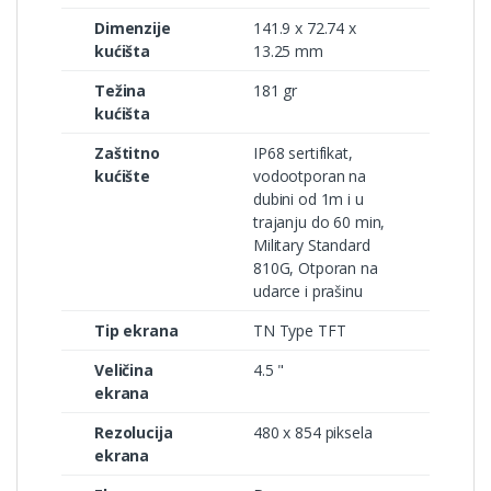
Dimenzije
141.9 x 72.74 x
kućišta
13.25 mm
Težina
181 gr
kućišta
Zaštitno
IP68 sertifikat,
kućište
vodootporan na
dubini od 1m i u
trajanju do 60 min,
Military Standard
810G, Otporan na
udarce i prašinu
Tip ekrana
TN Type TFT
Veličina
4.5 "
ekrana
Rezolucija
480 x 854 piksela
ekrana