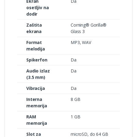
Ekran
Da
osetljiv na
dodir
Zaštita
Corning® Gorilla®
ekrana
Glass 3
Format
MP3, WAV
melodija
Spikerfon
Da
Audio izlaz
Da
(3.5 mm)
Vibracija
Da
Interna
8 GB
memorija
RAM
1 GB
memorija
Slot za
microSD, dо 64 GB