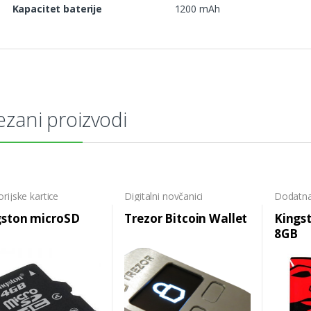
Kapacitet baterije
1200 mAh
zani proizvodi
ijske kartice
Digitalni novčanici
Dodatn
Memorij
gston microSD
Trezor Bitcoin Wallet
Kings
8GB