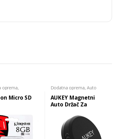
a oprema
,
Dodatna oprema
,
Auto
ske kartice
držači
ton Micro SD
AUKEY Magnetni
Auto Držač Za
Mobilne Telefone
HD-C5