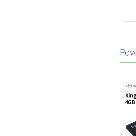
Pove
Memor
Kin
4GB