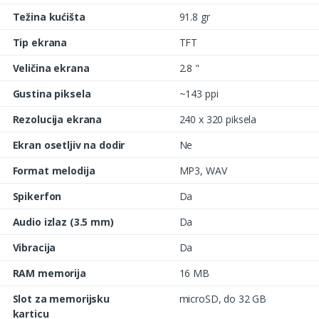
Težina kućišta
91.8 gr
Tip ekrana
TFT
Veličina ekrana
2.8 "
Gustina piksela
~143 ppi
Rezolucija ekrana
240 x 320 piksela
Ekran osetljiv na dodir
Ne
Format melodija
MP3, WAV
Spikerfon
Da
Audio izlaz (3.5 mm)
Da
Vibracija
Da
RAM memorija
16 MB
Slot za memorijsku
microSD, do 32 GB
karticu