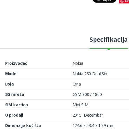
Sa
Specifikacija
Proizvođač
Nokia
Model
Nokia 230 Dual Sim
Boja
Crna
2G mreža
GSM 900 / 1800
SIM kartica
Mini SIM
U prodaji
2015, Decembar
Dimenzije kućišta
124.6 x 53.4 x 10.9 mm