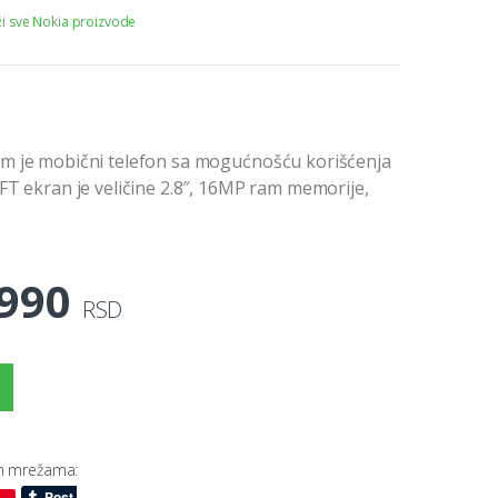
ži sve Nokia proizvode
im je mobični telefon sa mogućnošću korišćenja
TFT ekran je veličine 2.8″, 16MP ram memorije,
.990
RSD
im mrežama: