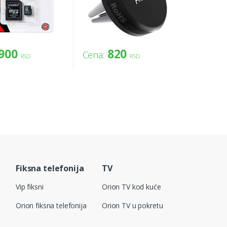
900
820
Cena:
RSD
RSD
Fiksna telefonija
TV
Vip fiksni
Orion TV kod kuće
Orion fiksna telefonija
Orion TV u pokretu