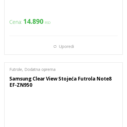
14.890
Cena:
RSD
Uporedi
Futrole
,
Dodatna oprema
Samsung Clear View Stojeća Futrola Note8
EF-ZN950