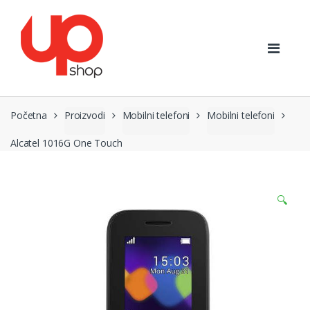
Preskoči
Preskoči
na
na
navigaciju
sadržaj
Početna
Proizvodi
Mobilni telefoni
Mobilni telefoni
Alcatel 1016G One Touch
🔍