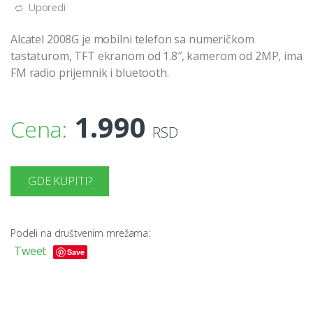
Uporedi
Alcatel 2008G je mobilni telefon sa numeričkom
tastaturom, TFT ekranom od 1.8″, kamerom od 2MP, ima
FM radio prijemnik i bluetooth.
1.990
Cena:
RSD
GDE KUPITI?
Podeli na društvenim mrežama:
Tweet
Save