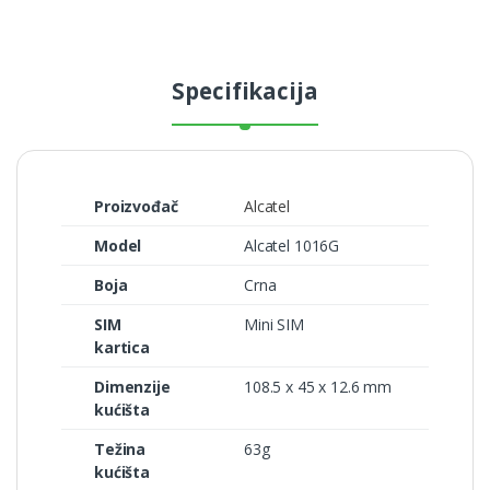
Specifikacija
Proizvođač
Alcatel
Model
Alcatel 1016G
Boja
Crna
SIM
Mini SIM
kartica
Dimenzije
108.5 x 45 x 12.6 mm
kućišta
Težina
63g
kućišta