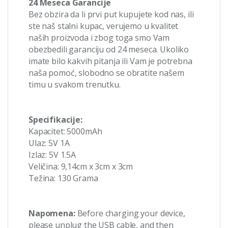
24 Meseca Garancije
Bez obzira da li prvi put kupujete kod nas, ili
ste naš stalni kupac, verujemo u kvalitet
naših proizvoda i zbog toga smo Vam
obezbedili garanciju od 24 meseca. Ukoliko
imate bilo kakvih pitanja ili Vam je potrebna
naša pomoć, slobodno se obratite našem
timu u svakom trenutku.
Specifikacije:
Kapacitet: 5000mAh
Ulaz: 5V 1A
Izlaz: 5V 1.5A
Veličina: 9,14cm x 3cm x 3cm
Težina: 130 Grama
Napomena:
Before charging your device,
please unplug the USB cable, and then