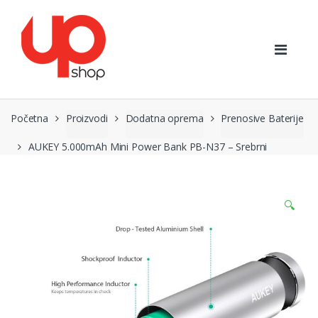
Preskoči
Preskoči
na
na
navigaciju
sadržaj
Početna
Proizvodi
Dodatna oprema
Prenosive Baterije
AUKEY 5.000mAh Mini Power Bank PB-N37 – Srebrni
🔍