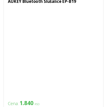
AUKEY Bluetooth Slušalice EP-B19
1.840
Cena:
RSD