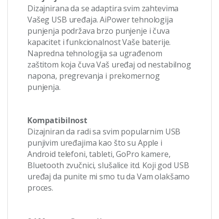
Dizajnirana da se adaptira svim zahtevima
Vašeg USB uređaja. AiPower tehnologija
punjenja podržava brzo punjenje i čuva
kapacitet i funkcionalnost Vaše baterije.
Napredna tehnologija sa ugrađenom
zaštitom koja čuva Vaš uređaj od nestabilnog
napona, pregrevanja i prekomernog
punjenja.
Kompatibilnost
Dizajniran da radi sa svim popularnim USB
punjivim uređajima kao što su Apple i
Android telefoni, tableti, GoPro kamere,
Bluetooth zvučnici, slušalice itd. Koji god USB
uređaj da punite mi smo tu da Vam olakšamo
proces.