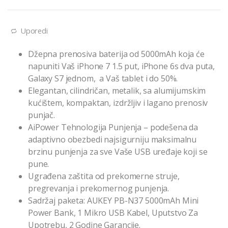
Uporedi
Džepna prenosiva baterija od 5000mAh koja će
napuniti Vaš iPhone 7 1.5 put, iPhone 6s dva puta,
Galaxy S7 jednom, a Vaš tablet i do 50%.
Elegantan, cilindričan, metalik, sa alumijumskim
kućištem, kompaktan, izdržljiv i lagano prenosiv
punjač.
AiPower Tehnologija Punjenja – podešena da
adaptivno obezbedi najsigurniju maksimalnu
brzinu punjenja za sve Vaše USB uređaje koji se
pune.
Ugrađena zaštita od prekomerne struje,
pregrevanja i prekomernog punjenja.
Sadržaj paketa: AUKEY PB-N37 5000mAh Mini
Power Bank, 1 Mikro USB Kabel, Uputstvo Za
Upotrebu, 2 Godine Garancije.