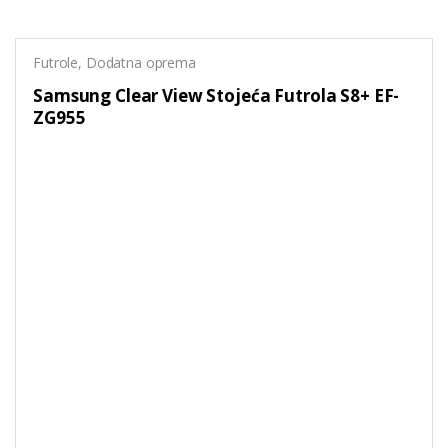
Futrole
,
Dodatna oprema
Samsung Clear View Stojeća Futrola S8+ EF-
ZG955