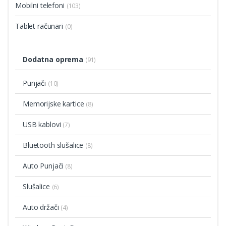
Mobilni telefoni
(103)
Tablet računari
(0)
Dodatna oprema
(91)
Punjači
(10)
Memorijske kartice
(8)
USB kablovi
(7)
Bluetooth slušalice
(8)
Auto Punjači
(8)
Slušalice
(6)
Auto držači
(4)