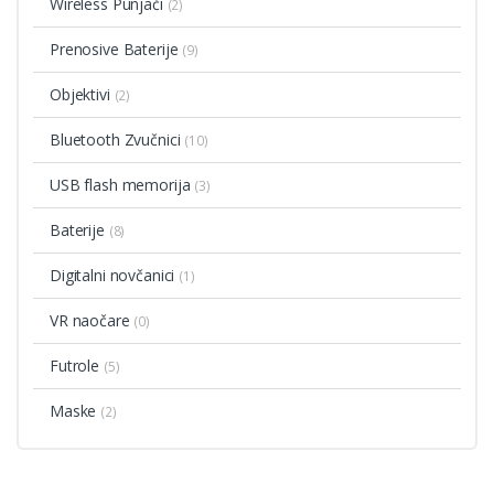
Wireless Punjači
(2)
Prenosive Baterije
(9)
Objektivi
(2)
Bluetooth Zvučnici
(10)
USB flash memorija
(3)
Baterije
(8)
Digitalni novčanici
(1)
VR naočare
(0)
Futrole
(5)
Maske
(2)