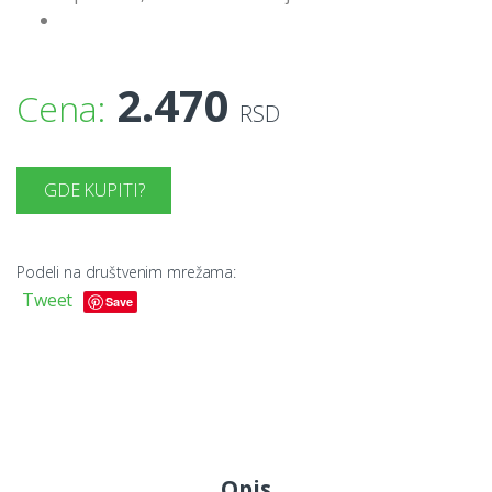
2.470
Cena:
RSD
GDE KUPITI?
Podeli na društvenim mrežama:
Tweet
Save
Opis