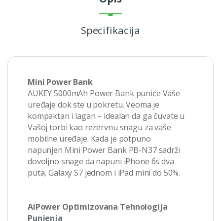
Specifikacija
Mini Power Bank
AUKEY 5000mAh Power Bank puniće Vaše
uređaje dok ste u pokretu. Veoma je
kompaktan i lagan – idealan da ga čuvate u
Vašoj torbi kao rezervnu snagu za vaše
mobilne uređaje. Kada je potpuno
napunjen Mini Power Bank PB-N37 sadrži
dovoljno snage da napuni iPhone 6s dva
puta, Galaxy S7 jednom i iPad mini do 50%.
AiPower Optimizovana Tehnologija
Punjenja