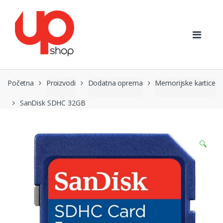
Preskoči
Preskoči
na
na
navigaciju
sadržaj
Početna
Proizvodi
Dodatna oprema
Memorijske kartice
SanDisk SDHC 32GB
🔍