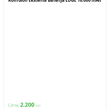
Konfulon Eksterna Baterija EDGE 10.000 mAh
2.200
Cena:
RSD