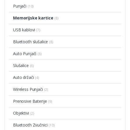
Punjači
(10)
Memorijske kartice
(8)
USB kablovi
(7)
Bluetooth slušalice
(8)
Auto Punjači
(8)
Slušalice
(6)
Auto držači
(4)
Wireless Punjači
(2)
Prenosive Baterije
(9)
Objektivi
(2)
Bluetooth Zvučnici
(10)