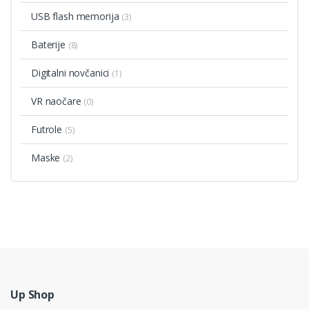
USB flash memorija
(3)
Baterije
(8)
Digitalni novčanici
(1)
VR naočare
(0)
Futrole
(5)
Maske
(2)
Up Shop